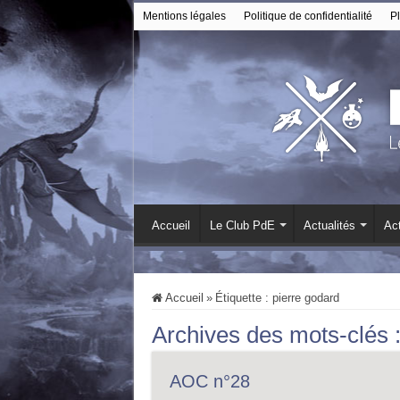
Mentions légales
Politique de confidentialité
Pl
Accueil
Le Club PdE
Actualités
Act
Accueil
»
Étiquette :
pierre godard
Archives des mots-clés 
AOC n°28