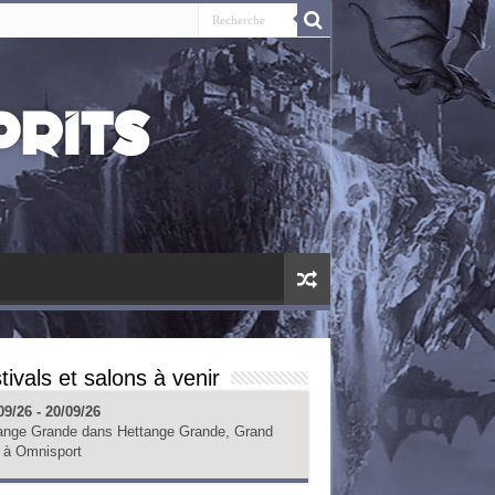
tivals et salons à venir
09/26 - 20/09/26
ange Grande
dans
Hettange Grande, Grand
à
Omnisport