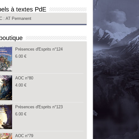
els à textes PdE
C
: AT Permanent
boutique
Présences d'Esprits n°124
6.00
€
AOC n°80
4.00
€
Présences d'Esprits n°123
6.00
€
AOC n°79