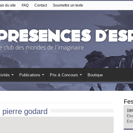
an du site
FAQ
Contact
Soumettre un texte
ivités
Publications
Prix & Concours
Boutique
Fes
:
pierre godard
19/
Etr
Est