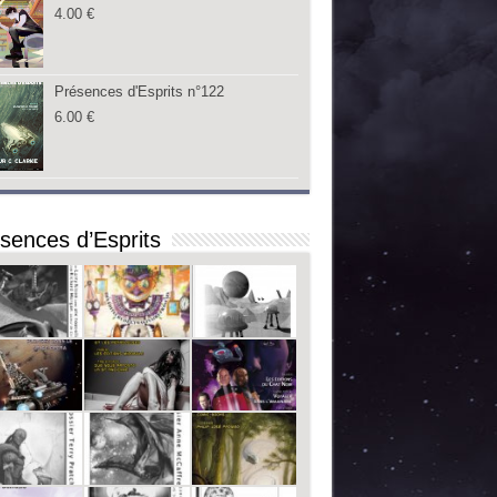
4.00
€
Présences d'Esprits n°122
6.00
€
sences d’Esprits