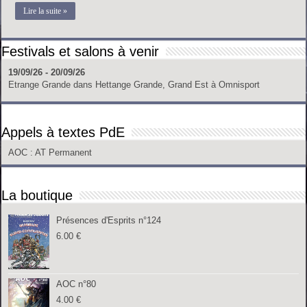
Lire la suite »
Festivals et salons à venir
19/09/26 - 20/09/26
Etrange Grande
dans
Hettange Grande, Grand Est
à
Omnisport
Appels à textes PdE
AOC
: AT Permanent
La boutique
Présences d'Esprits n°124
6.00
€
AOC n°80
4.00
€