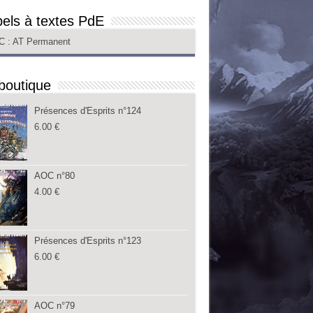
els à textes PdE
C
: AT Permanent
boutique
Présences d'Esprits n°124
6.00
€
AOC n°80
4.00
€
Présences d'Esprits n°123
6.00
€
AOC n°79