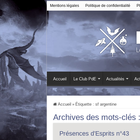
Mentions légales
Politique de confidentialité
Pl
Accueil
Le Club PdE
Actualités
Act
Accueil
»
Étiquette :
sf argentine
Archives des mots-clés 
Présences d’Esprits n°43