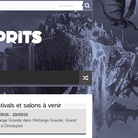
tivals et salons à venir
09/26 - 20/09/26
ange Grande
dans
Hettange Grande, Grand
à
Omnisport