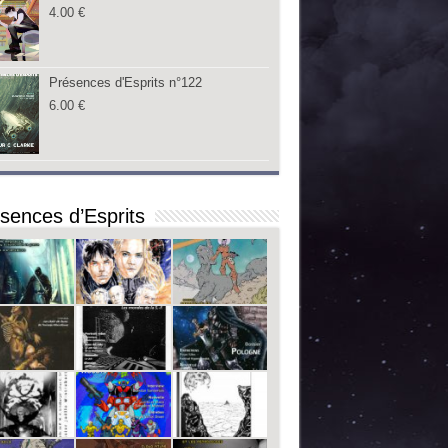
4.00
€
Présences d'Esprits n°122
6.00
€
sences d’Esprits