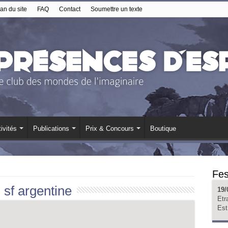
an du site
FAQ
Contact
Soumettre un texte
ivités
Publications
Prix & Concours
Boutique
Fes
:
sf argentine
19/
Etr
Est