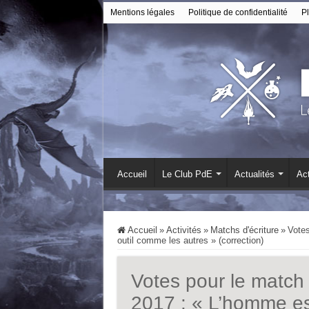
Mentions légales
Politique de confidentialité
Pl
Accueil
Le Club PdE
Actualités
Act
Accueil
»
Activités
»
Matchs d'écriture
»
Votes
outil comme les autres » (correction)
Votes pour le match 
2017 : « L’homme es