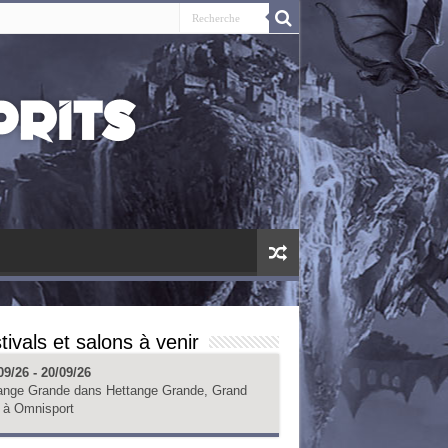
tivals et salons à venir
09/26 - 20/09/26
ange Grande
dans
Hettange Grande, Grand
à
Omnisport