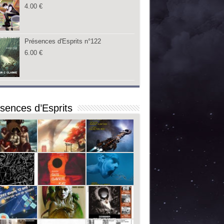
4.00
€
Présences d'Esprits n°122
6.00
€
sences d’Esprits