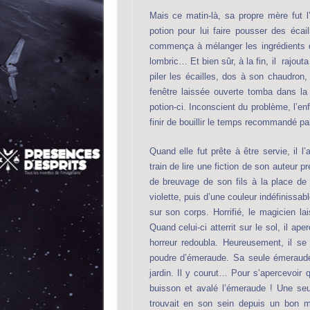
Mais ce matin-là, sa propre mère fut l
potion pour lui faire pousser des écail
commença à mélanger les ingrédients qu
lombric… Et bien sûr, à la fin, il rajouta
piler les écailles, dos à son chaudron,
fenêtre laissée ouverte tomba dans la 
potion-ci. Inconscient du problème, l’enf
finir de bouillir le temps recommandé pa
Quand elle fut prête à être servie, il l
train de lire une fiction de son auteur p
de breuvage de son fils à la place de 
violette, puis d’une couleur indéfinissab
sur son corps. Horrifié, le magicien lai
Quand celui-ci atterrit sur le sol, il a
horreur redoubla. Heureusement, il s
poudre d’émeraude. Sa seule émeraude
jardin. Il y courut… Pour s’apercevoir
buisson et avalé l’émeraude ! Une seul
trouvait en son sein depuis un bon 