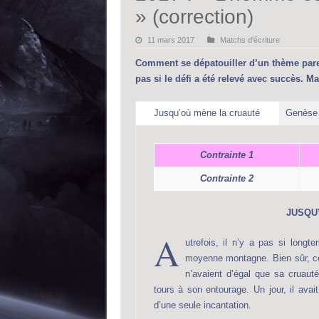
» (correction)
11 mars 2017
Matchs d'écriture
Comment se dépatouiller d’un thème parei
pas si le défi a été relevé avec succès. Mai
Jusqu’où mène la cruauté
Genèse (
Contrainte 1
Contrainte 2
JUSQU
A
utrefois, il n’y a pas si longt
moyenne montagne. Bien sûr, ce
n’avaient d’égal que sa cruauté
tours à son entourage. Un jour, il avai
d’une seule incantation.