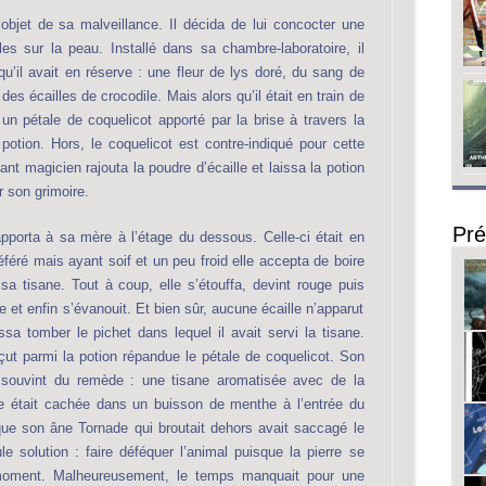
’objet de sa malveillance. Il décida de lui concocter une
les sur la peau. Installé dans sa chambre-laboratoire, il
’il avait en réserve : une fleur de lys doré, du sang de
 des écailles de crocodile. Mais alors qu’il était en train de
 un pétale de coquelicot apporté par la brise à travers la
potion. Hors, le coquelicot est contre-indiqué pour cette
ant magicien rajouta la poudre d’écaille et laissa la potion
r son grimoire.
Pré
’apporta à sa mère à l’étage du dessous. Celle-ci était en
référé mais ayant soif et un peu froid elle accepta de boire
sa tisane. Tout à coup, elle s’étouffa, devint rouge puis
le et enfin s’évanouit. Et bien sûr, aucune écaille n’apparut
ssa tomber le pichet dans lequel il avait servi la tisane.
perçut parmi la potion répandue le pétale de coquelicot. Son
e souvint du remède : une tisane aromatisée avec de la
 était cachée dans un buisson de menthe à l’entrée du
 que son âne Tornade qui broutait dehors avait saccagé le
e solution : faire déféquer l’animal puisque la pierre se
moment. Malheureusement, le temps manquait pour une