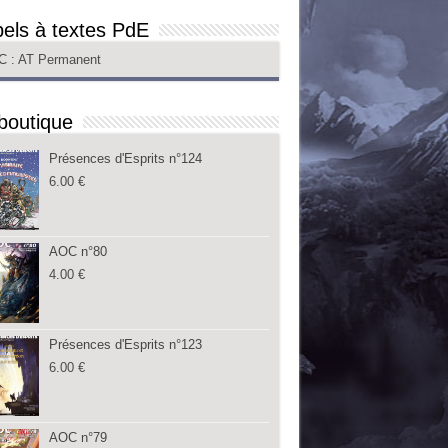
els à textes PdE
C
: AT Permanent
boutique
Présences d'Esprits n°124
6.00
€
AOC n°80
4.00
€
Présences d'Esprits n°123
6.00
€
AOC n°79