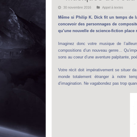
30 novembre 2016
Appel à textes
Même si Philip K. Dick fit un temps de 
concevoir des personnages de compositeu
qu’une nouvelle de science-fiction place 
Imaginez donc votre musique de l’ailleur
compositions d’un nouveau genre… Qu’impor
sons au coeur d’une aventure palpitante, poé
Votre récit doit impérativement se situer da
monde totalement étranger à notre tempor
d’imagination. Ne vagabondez pas trop quan