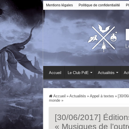
Mentions légales
Politique de confidentialité
Pl
Accueil
Le Club PdE
Actualités
Act
Accueil
»
Actualités
»
Appel à textes
»
[30/06
monde »
[30/06/2017] Éditions
« Musiques de l’out