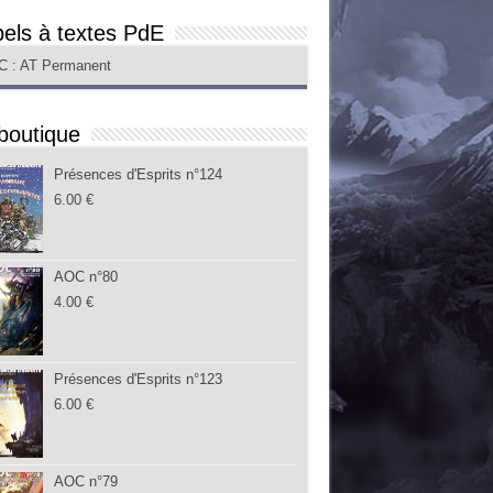
els à textes PdE
C
: AT Permanent
boutique
Présences d'Esprits n°124
6.00
€
AOC n°80
4.00
€
Présences d'Esprits n°123
6.00
€
AOC n°79