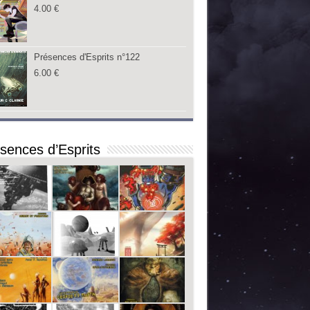
4.00
€
Présences d'Esprits n°122
6.00
€
sences d’Esprits