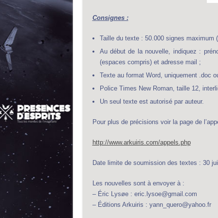
Consignes :
Taille du texte : 50.000 signes maximum (
Au début de la nouvelle, indiquez : prén
(espaces compris) et adresse mail ;
Texte au format Word, uniquement .doc ou
Police Times New Roman, taille 12, interl
Un seul texte est autorisé par auteur.
Pour plus de précisions voir la page de l’appe
http://www.arkuiris.com/appels.php
Date limite de soumission des textes : 30 jui
Les nouvelles sont à envoyer à :
– Éric Lysøe : eric.lysoe@gmail.com
– Éditions Arkuiris : yann_quero@yahoo.fr