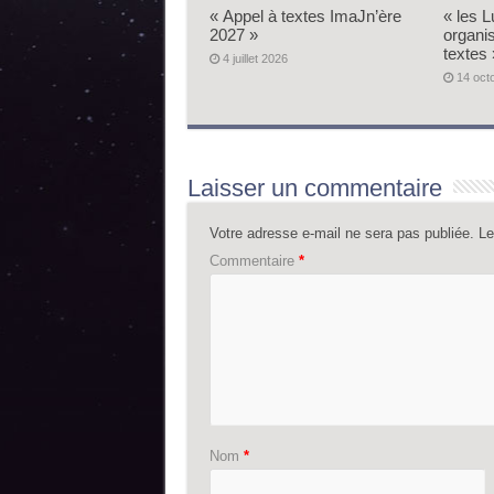
« Appel à textes ImaJn’ère
« les L
2027 »
organi
textes 
4 juillet 2026
14 oct
Laisser un commentaire
Votre adresse e-mail ne sera pas publiée.
Le
Commentaire
*
Nom
*