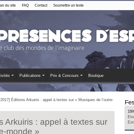
an du site
FAQ
Contact
Soumettre un texte
ivités
Publications
Prix & Concours
Boutique
/2017] Éditions Arkuiris : appel à textes sur « Musiques de l’outre-
Fes
19/
Etr
 Arkuiris : appel à textes sur
Est
re-monde »