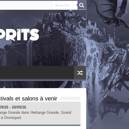
tivals et salons à venir
09/26 - 20/09/26
ange Grande
dans
Hettange Grande, Grand
à
Omnisport