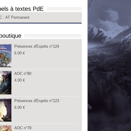
els à textes PdE
C
: AT Permanent
boutique
Présences d'Esprits n°124
6.00
€
AOC n°80
4.00
€
Présences d'Esprits n°123
6.00
€
AOC n°79