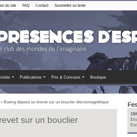
an du site
FAQ
Contact
Soumettre un texte
ivités
Publications
Prix & Concours
Boutique
»
Boeing dépose un brevet sur un bouclier électromagnétique
Fes
19/
evet sur un bouclier
Etr
Est