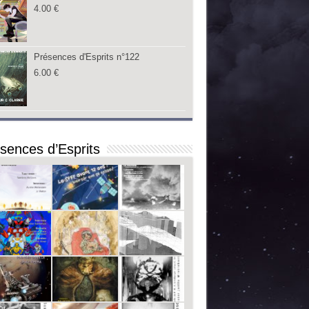
4.00
€
Présences d'Esprits n°122
6.00
€
sences d’Esprits