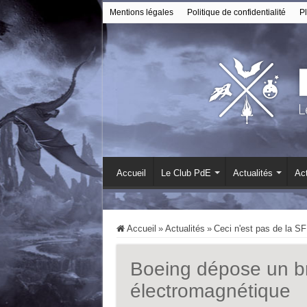
Mentions légales
Politique de confidentialité
Pl
Accueil
Le Club PdE
Actualités
Act
Accueil
»
Actualités
»
Ceci n'est pas de la SF
Boeing dépose un br
électromagnétique