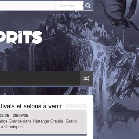
tivals et salons à venir
09/26 - 20/09/26
ange Grande
dans
Hettange Grande, Grand
à
Omnisport