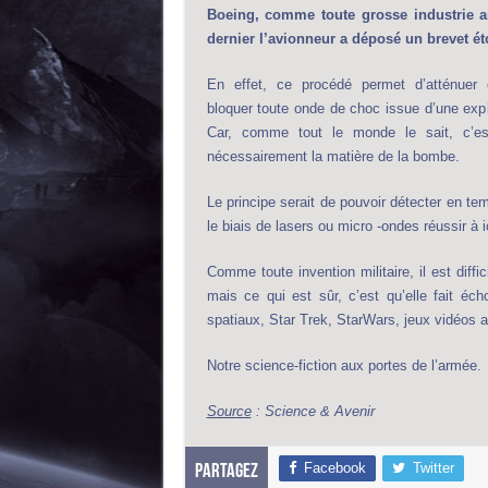
Boeing, comme toute grosse industrie am
dernier l’avionneur a déposé un brevet ét
En effet, ce procédé permet d’atténuer
bloquer toute onde de choc issue d’une exp
Car, comme tout le monde le sait, c’es
nécessairement la matière de la bombe.
Le principe serait de pouvoir détecter en t
le biais de lasers ou micro -ondes réussir à i
Comme toute invention militaire, il est diffi
mais ce qui est sûr, c’est qu’elle fait é
spatiaux, Star Trek, StarWars, jeux vidéos av
Notre science-fiction aux portes de l’armée.
Source
: Science & Avenir
Facebook
Twitter
Partagez