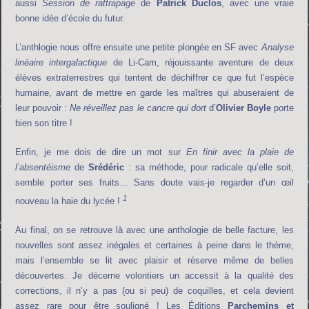
aussi
Session de rattrapage
de
Patrick Duclos
, avec une vraie
bonne idée d’école du futur.
L’anthlogie nous offre ensuite une petite plongée en SF avec
Analyse
linéaire intergalactique
de Li-Cam, réjouissante aventure de deux
élèves extraterrestres qui tentent de déchiffrer ce que fut l’espèce
humaine, avant de mettre en garde les maîtres qui abuseraient de
leur pouvoir :
Ne réveillez pas le cancre qui dort
d’
Olivier Boyle
porte
bien son titre !
Enfin, je me dois de dire un mot sur
En finir avec la plaie de
l’absentéisme
de
Srédéric
: sa méthode, pour radicale qu’elle soit,
semble porter ses fruits… Sans doute vais-je regarder d’un œil
1
nouveau la haie du lycée !
Au final, on se retrouve là avec une anthologie de belle facture, les
nouvelles sont assez inégales et certaines à peine dans le thème,
mais l’ensemble se lit avec plaisir et réserve même de belles
découvertes. Je décerne volontiers un accessit à la qualité des
corrections, il n’y a pas (ou si peu) de coquilles, et cela devient
assez rare pour être souligné ! Les Éditions
Parchemins et