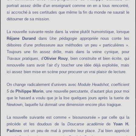
portrait assez drôle d’un enseignant comme on en a tous rencontré,
si accroché à ses certitudes que même la fin du monde ne saurait le
détourner de sa mission.
La nouvelle suivante reste dans la veine plutôt humoristique, lorsque
Réjane Durand
dans
Une pédagogie appropriée
nous conte les
déboires d’une professeure aux méthodes un peu « particulières ».
Toujours une fin assez drôle, mais dans la veine cynique, pour
Travaux pratiques
, d’
Olivier Rouy
, bien construite et bien écrite, qui
renouvelle sans avoir l’air d’y toucher une idée déjà exploitée, mais
ici assez bien mise en scène pour procurer un vrai plaisir de lecture.
On change radicalement d’univers avec
Module Headshot, coefficient
5
de
Philippe Morin
, une nouvelle percutante, d’autant plus pour moi
que le hasard a voulu que je la lise quelques jours après la tuerie de
Newtown, laquelle lui donnait une dimension encore plus tragique.
La nouvelle suivante est comme « bisounoursée » par celle qui la
précède et les doudous de la
Doucarse académie
de
Yoan H.
Padines
ont un peu de mal à prendre leur place. J’ai bien apprécié