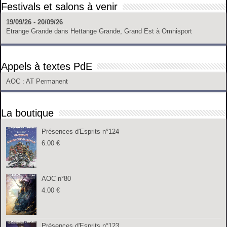
Festivals et salons à venir
19/09/26 - 20/09/26
Etrange Grande
dans
Hettange Grande, Grand Est
à
Omnisport
Appels à textes PdE
AOC
: AT Permanent
La boutique
Présences d'Esprits n°124
6.00
€
AOC n°80
4.00
€
Présences d'Esprits n°123