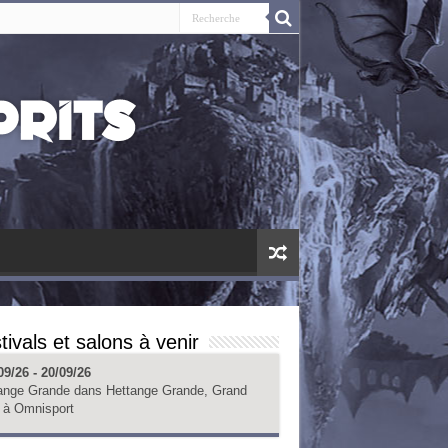
tivals et salons à venir
09/26 - 20/09/26
ange Grande
dans
Hettange Grande, Grand
à
Omnisport