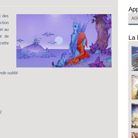
App
e des
AO
ction
er au
nt de
La 
cette
nde oubli
é
2