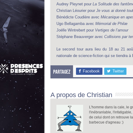
Audrey Pleynet pour
La Solitude des fantôm
Christian Léourier pour
Je vous ai donné tou
Bénédicte Coudière avec
Mécanique en ape
Ugo Bellagamba avec
Mémorial de Philæ
Joëlle Wintrebert pour
Vertiges de l’amour
Stéphane Beauverger avec
Collisions par t
Le second tour aura lieu du 18 au 21 août
nationale de science-fiction qui se tiendra à
Facebook
Twitter
Partagez
A propos de Christian
L'homme dans la cale, le gr
l'inébranlable, l'infatigable
de celui dont on retrouve l
barbecue d'agneau :)