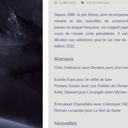
4 juillet 2022
Prix & Concours
Depuis 1980, le prix Rosny aîné récompens
romans et des nouvelles de science-fi
parues en langue française, sur support papi
cours de l’année civile précédente. Il vie
dévoiler ses sélections pour le 1er tour de 
édition 2022.
Romans
Chris Vuklisevic pour
Derniers jours d’un mo
Estelle Faye pour
Un reflet de lune
Floriane Soulas avec
Les Oubliés de l’Amas
Ketty Steward pour
L’évangile selon Myriam
Emmanuel Chastellière avec
Célestopol 192
Romain Lucazeau pour
La Nuit du faune
Nouvelles