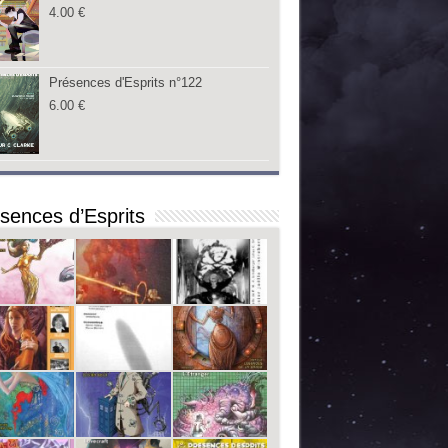
4.00
€
Présences d'Esprits n°122
6.00
€
sences d’Esprits