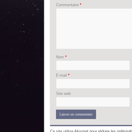
Commentaire
*
Nom
*
E-mail
*
Site web
Ce site utilise Akismet pour réduire les indésira