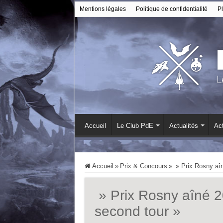
Mentions légales
Politique de confidentialité
Pl
Accueil
Le Club PdE
Actualités
Act
Accueil
»
Prix & Concours
»
» Prix Rosny aîn
» Prix Rosny aîné 2
second tour »