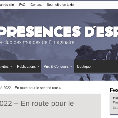
an du site
FAQ
Contact
Soumettre un texte
ivités
Publications
Prix & Concours
Boutique
é 2022 – En route pour le second tour »
Fes
19/
022 – En route pour le
Etr
Est