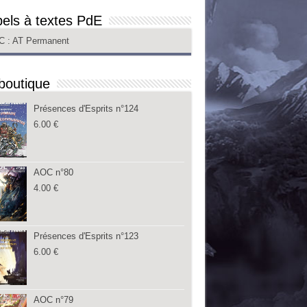
els à textes PdE
C
: AT Permanent
boutique
Présences d'Esprits n°124
6.00
€
AOC n°80
4.00
€
Présences d'Esprits n°123
6.00
€
AOC n°79