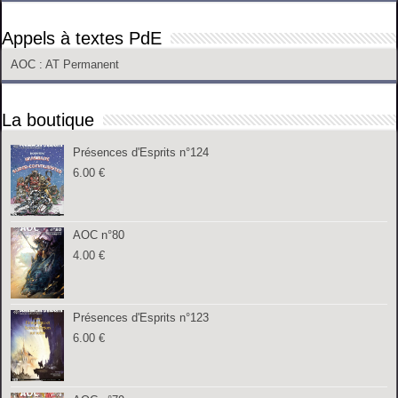
Appels à textes PdE
AOC
: AT Permanent
La boutique
Présences d'Esprits n°124
6.00
€
AOC n°80
4.00
€
Présences d'Esprits n°123
6.00
€