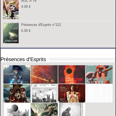
AOC n°79
4.00
€
Présences d'Esprits n°122
6.00
€
Présences d’Esprits