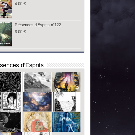
4.00
€
Présences d'Esprits n°122
6.00
€
sences d’Esprits