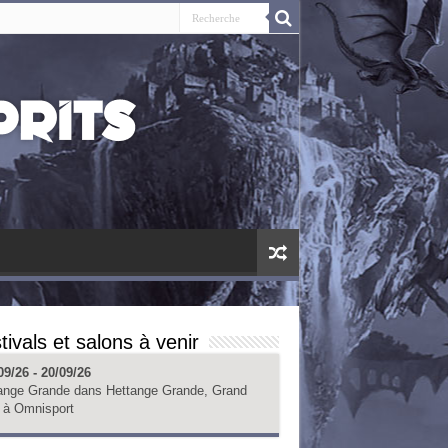
tivals et salons à venir
09/26 - 20/09/26
ange Grande
dans
Hettange Grande, Grand
à
Omnisport