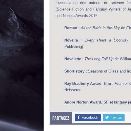
L’association des auteurs de science fic
(Science Fiction and Fantasy Writers of Am
des Nebula Awards 2016.
Roman :
All the Birds in the Sky
de Cha
Novella :
Every Heart a Doorway
d
Publishing)
Novelette
:
The Long Fall Up
de Willia
Short story :
Seasons of Glass and Iro
Ray Bradbury Award, film :
Premier 
Heisserer.
Andre Norton Award, SF et fantasy j
Facebook
Twitter
Partagez