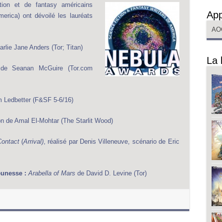
tion et de fantasy américains
App
erica) ont dévoilé les lauréats
AO
rlie Jane Anders (Tor; Titan)
La 
e Seanan McGuire (Tor.com
m Ledbetter (F&SF 5-6/16)
n de Amal El-Mohtar (The Starlit Wood)
Contact
(
Arrival)
, réalisé par Denis Villeneuve, scénario de Eric
eunesse :
Arabella of Mars
de David D. Levine (Tor)