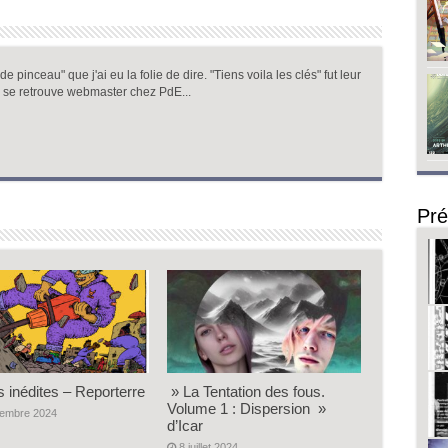
 pinceau" que j'ai eu la folie de dire. "Tiens voila les clés" fut leur
 se retrouve webmaster chez PdE...
Pré
s inédites – Reporterre
» La Tentation des fous.
Volume 1 : Dispersion »
vembre 2024
d’Icar
8 juillet 2024