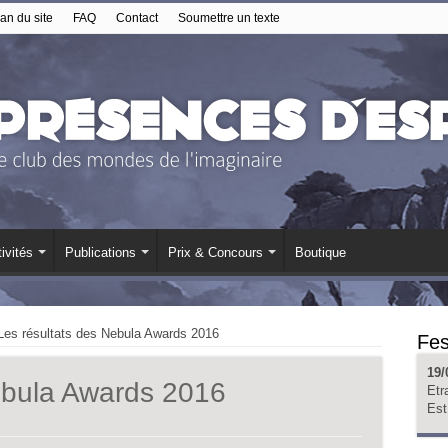
an du site
FAQ
Contact
Soumettre un texte
ivités
Publications
Prix & Concours
Boutique
Les résultats des Nebula Awards 2016
Fes
19/
ebula Awards 2016
Etr
Est