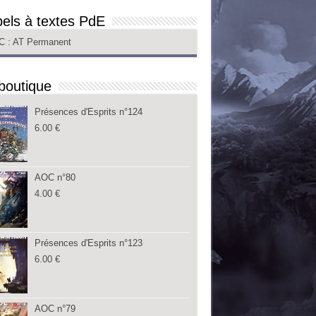
els à textes PdE
C
: AT Permanent
boutique
Présences d'Esprits n°124
6.00
€
AOC n°80
4.00
€
Présences d'Esprits n°123
6.00
€
AOC n°79