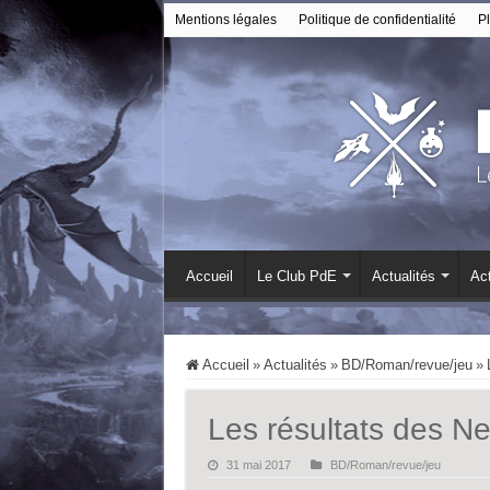
Mentions légales
Politique de confidentialité
Pl
Accueil
Le Club PdE
Actualités
Act
Accueil
»
Actualités
»
BD/Roman/revue/jeu
»
Les résultats des N
31 mai 2017
BD/Roman/revue/jeu