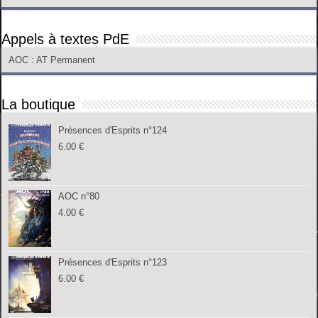
Appels à textes PdE
AOC
: AT Permanent
La boutique
Présences d'Esprits n°124
6.00
€
AOC n°80
4.00
€
Présences d'Esprits n°123
6.00
€