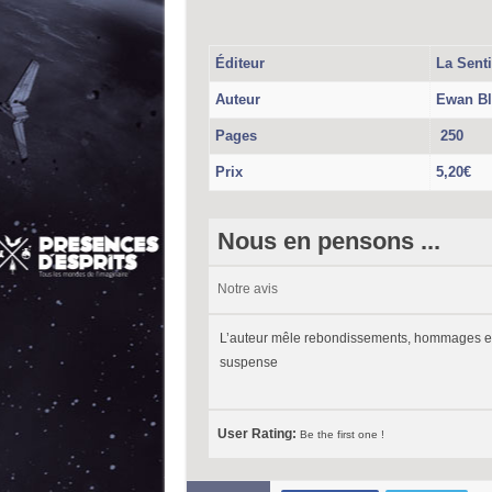
Éditeur
La Senti
Auteur
Ewan Bl
Pages
250
Prix
5,20€
Nous en pensons ...
Notre avis
L’auteur mêle rebondissements, hommages et in
suspense
User Rating:
Be the first one !