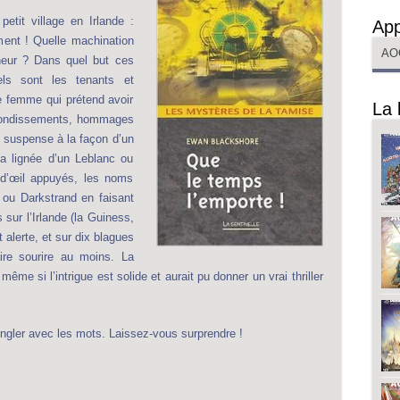
etit village en Irlande :
App
lement ! Quelle machination
AO
heur ? Dans quel but ces
ls sont les tenants et
e femme qui prétend avoir
La 
rebondissements, hommages
le suspense à la façon d’un
la lignée d’un Leblanc ou
s d’œil appuyés, les noms
 ou Darkstrand en faisant
 sur l’Irlande (la Guiness,
alerte, et sur dix blagues
ire sourire au moins. La
ême si l’intrigue est solide et aurait pu donner un vrai thriller
ongler avec les mots. Laissez-vous surprendre !