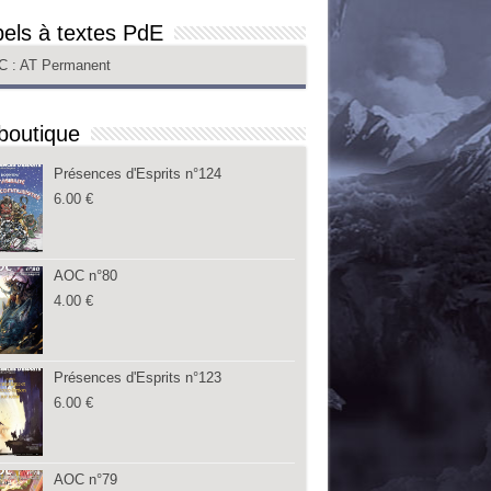
els à textes PdE
C
: AT Permanent
boutique
Présences d'Esprits n°124
6.00
€
AOC n°80
4.00
€
Présences d'Esprits n°123
6.00
€
AOC n°79