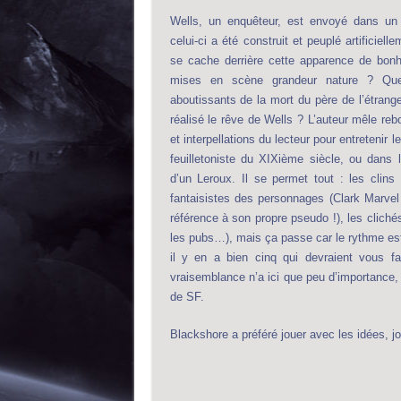
Wells, un enquêteur, est envoyé dans un p
celui-ci a été construit et peuplé artificiel
se cache derrière cette apparence de bon
mises en scène grandeur nature ? Que
aboutissants de la mort du père de l’étrang
réalisé le rêve de Wells ? L’auteur mêle 
et interpellations du lecteur pour entretenir 
feuilletoniste du XIXième siècle, ou dans 
d’un Leroux. Il se permet tout : les clin
fantaisistes des personnages (Clark Marvel
référence à son propre pseudo !), les clichés
les pubs…), mais ça passe car le rythme est 
il y en a bien cinq qui devraient vous fa
vraisemblance n’a ici que peu d’importance, m
de SF.
Blackshore a préféré jouer avec les idées, j