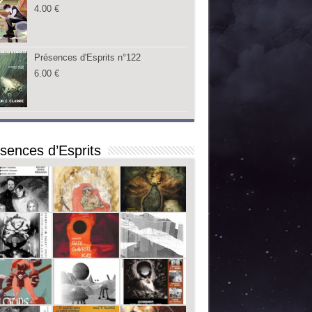
4.00
€
Présences d'Esprits n°122
6.00
€
sences d’Esprits