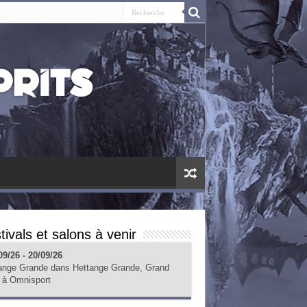
tivals et salons à venir
09/26 - 20/09/26
ange Grande
dans
Hettange Grande, Grand
à
Omnisport