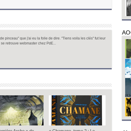
AO
 pinceau" que j'ai eu la folie de dire. "Tiens voila les clés" fut leur
 se retrouve webmaster chez PdE...
ernière Arche » de
« Chamane, tome 2 : Le