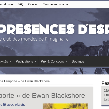
an du site
FAQ
Contact
Soumettre un texte
ivités
Publications
Prix & Concours
Boutique
ps l’emporte » de Ewan Blackshore
Fes
19/
porte » de Ewan Blackshore
Etr
Est
 lit avec plaisir.