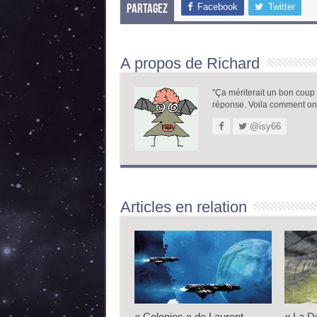
Facebook
Twitter
Partagez
A propos de Richard
"Ça mériterait un bon coup de
réponse. Voila comment on
@isy66
Articles en relation
« Colonies » de Laurent
« La D