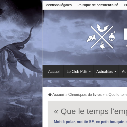
Mentions légales
Politique de confidentialité
Pl
Accueil
Le Club PdE
Actualités
Act
Accueil
»
Chroniques de livres
»
« Que le tem
« Que le temps l’em
Moitié polar, moitié SF, ce petit bouquin se