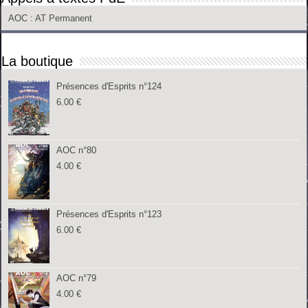
AOC
: AT Permanent
La boutique
Présences d'Esprits n°124
6.00
€
AOC n°80
4.00
€
Présences d'Esprits n°123
6.00
€
AOC n°79
4.00
€