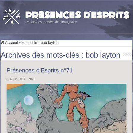
Accueil
»
Étiquette :
bob layton
Archives des mots-clés :
bob layton
Présences d’Esprits n°71
6 juin 2012
0