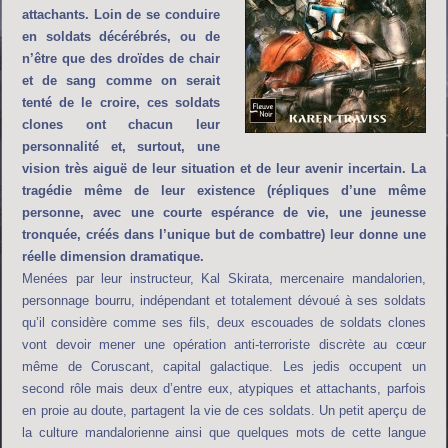
attachants. Loin de se conduire
en soldats décérébrés, ou de
n’être que des droïdes de chair
et de sang comme on serait
tenté de le croire, ces soldats
clones ont chacun leur
personnalité et, surtout, une
vision très aiguë de leur situation et de leur avenir incertain. La
tragédie même de leur existence (répliques d’une même
personne, avec une courte espérance de vie, une jeunesse
tronquée, créés dans l’unique but de combattre) leur donne une
réelle dimension dramatique.
Menées par leur instructeur, Kal Skirata, mercenaire mandalorien,
personnage bourru, indépendant et totalement dévoué à ses soldats
qu’il considère comme ses fils, deux escouades de soldats clones
vont devoir mener une opération anti-terroriste discrète au cœur
même de Coruscant, capital galactique. Les jedis occupent un
second rôle mais deux d’entre eux, atypiques et attachants, parfois
en proie au doute, partagent la vie de ces soldats. Un petit aperçu de
la culture mandalorienne ainsi que quelques mots de cette langue