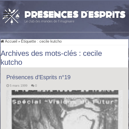
Accueil
»
Étiquette :
cecile kutcho
Archives des mots-clés :
cecile
kutcho
Présences d’Esprits n°19
5 mars 1999
0