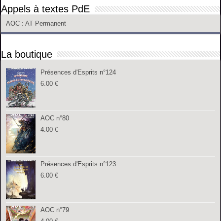
Appels à textes PdE
AOC
: AT Permanent
La boutique
Présences d'Esprits n°124
6.00
€
AOC n°80
4.00
€
Présences d'Esprits n°123
6.00
€
AOC n°79