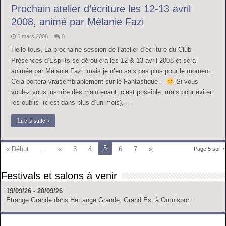
Prochain atelier d’écriture les 12-13 avril
2008, animé par Mélanie Fazi
6 mars 2008
0
Hello tous, La prochaine session de l’atelier d’écriture du Club
Présences d’Esprits se déroulera les 12 & 13 avril 2008 et sera
animée par Mélanie Fazi, mais je n’en sais pas plus pour le moment.
Cela portera vraisemblablement sur le Fantastique…
Si vous
voulez vous inscrire dès maintenant, c’est possible, mais pour éviter
les oublis (c’est dans plus d’un mois), …
Lire la suite »
5
« Début
...
«
3
4
6
7
»
Page 5 sur 7
Festivals et salons à venir
19/09/26 - 20/09/26
Etrange Grande
dans
Hettange Grande, Grand Est
à
Omnisport