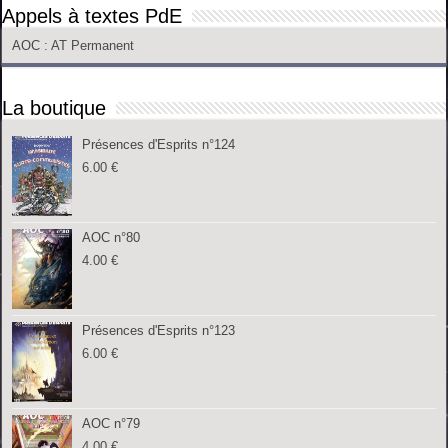
Appels à textes PdE
AOC
: AT Permanent
La boutique
Présences d'Esprits n°124
6.00
€
AOC n°80
4.00
€
Présences d'Esprits n°123
6.00
€
AOC n°79
4.00
€