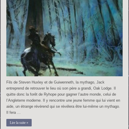
Fils de Steven Huxley et de Guiwenneth, la mythago, Jack
entreprend de retrouver le lieu où son père a grandi, Oak Lodge. Il
quitte donc la forêt de Ryhope pour gagner l’autre monde, celui de
l’Angleterre moderne. Il y rencontre une jeune femme qui lui vient en
aide, un étrange révérend qui se révélera être lui-même un mythago.
Il fera …
Lire la suite »