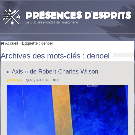
Accueil
»
Étiquette :
denoel
Archives des mots-clés :
denoel
« Axis » de Robert Charles Wilson
18 juillet 2016
0