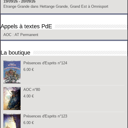
19/09/26 - 20/09/26
Etrange Grande
dans
Hettange Grande, Grand Est
à
Omnisport
Appels à textes PdE
AOC
: AT Permanent
La boutique
Présences d'Esprits n°124
6.00
€
AOC n°80
4.00
€
Présences d'Esprits n°123
6.00
€