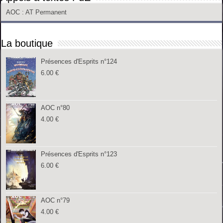
AOC
: AT Permanent
La boutique
Présences d'Esprits n°124
6.00
€
AOC n°80
4.00
€
Présences d'Esprits n°123
6.00
€
AOC n°79
4.00
€