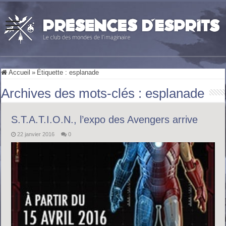
Accueil
»
Étiquette :
esplanade
Archives des mots-clés :
esplanade
S.T.A.T.I.O.N., l’expo des Avengers arrive
22 janvier 2016
0