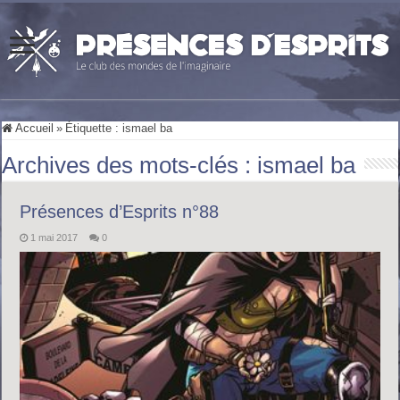
Accueil
»
Étiquette :
ismael ba
Archives des mots-clés :
ismael ba
Présences d’Esprits n°88
1 mai 2017
0