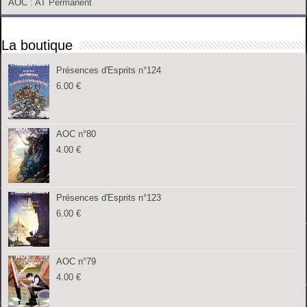
AOC
: AT Permanent
La boutique
Présences d'Esprits n°124
6.00
€
AOC n°80
4.00
€
Présences d'Esprits n°123
6.00
€
AOC n°79
4.00
€