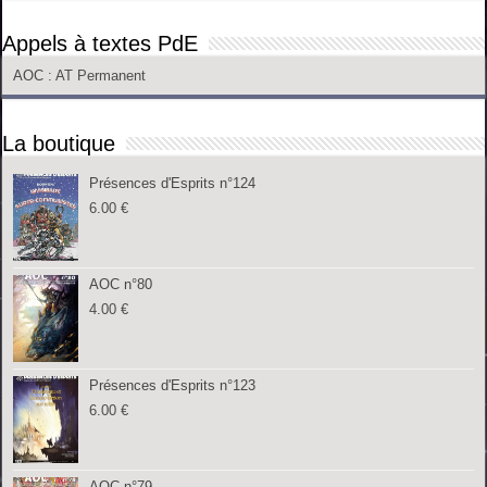
Appels à textes PdE
AOC
: AT Permanent
La boutique
Présences d'Esprits n°124
6.00
€
AOC n°80
4.00
€
Présences d'Esprits n°123
6.00
€
AOC n°79