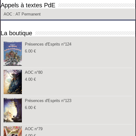
Appels à textes PdE
AOC
: AT Permanent
La boutique
Présences d'Esprits n°124
6.00
€
AOC n°80
4.00
€
Présences d'Esprits n°123
6.00
€
AOC n°79
4.00
€