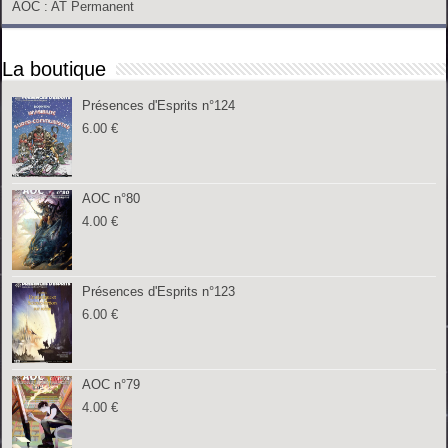
AOC
: AT Permanent
La boutique
Présences d'Esprits n°124
6.00
€
AOC n°80
4.00
€
Présences d'Esprits n°123
6.00
€
AOC n°79
4.00
€