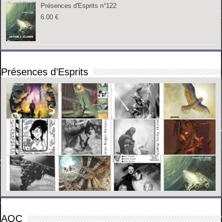
Présences d'Esprits n°122
6.00
€
Présences d’Esprits
AOC