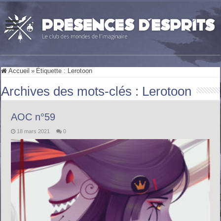
Accueil
»
Étiquette :
Lerotoon
Archives des mots-clés :
Lerotoon
AOC n°59
18 mars 2021
0