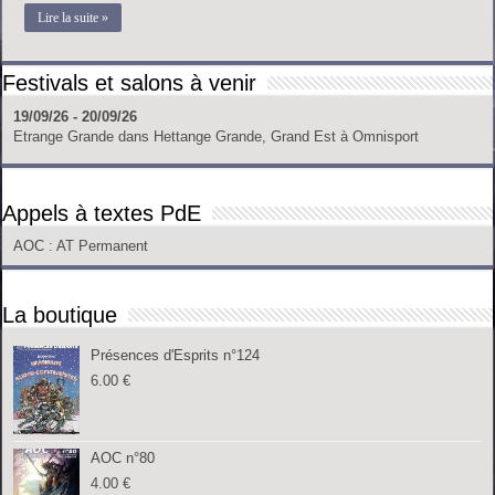
Lire la suite »
Festivals et salons à venir
19/09/26 - 20/09/26
Etrange Grande
dans
Hettange Grande, Grand Est
à
Omnisport
Appels à textes PdE
AOC
: AT Permanent
La boutique
Présences d'Esprits n°124
6.00
€
AOC n°80
4.00
€