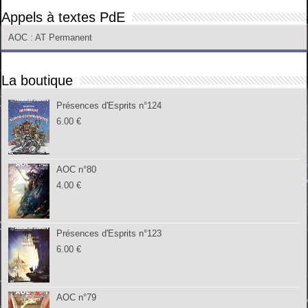
Appels à textes PdE
AOC
: AT Permanent
La boutique
Présences d'Esprits n°124
6.00
€
AOC n°80
4.00
€
Présences d'Esprits n°123
6.00
€
AOC n°79