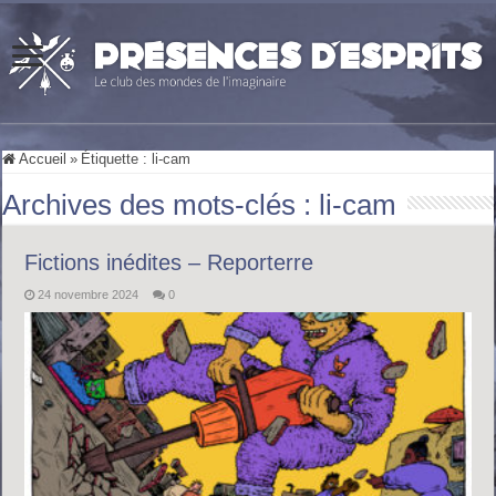
Accueil
»
Étiquette :
li-cam
Archives des mots-clés :
li-cam
Fictions inédites – Reporterre
24 novembre 2024
0