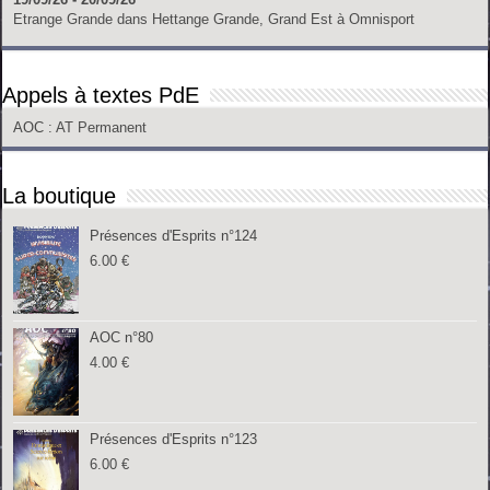
Etrange Grande
dans
Hettange Grande, Grand Est
à
Omnisport
Appels à textes PdE
AOC
: AT Permanent
La boutique
Présences d'Esprits n°124
6.00
€
AOC n°80
4.00
€
Présences d'Esprits n°123
6.00
€