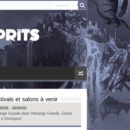
tivals et salons à venir
09/26 - 20/09/26
ange Grande
dans
Hettange Grande, Grand
à
Omnisport