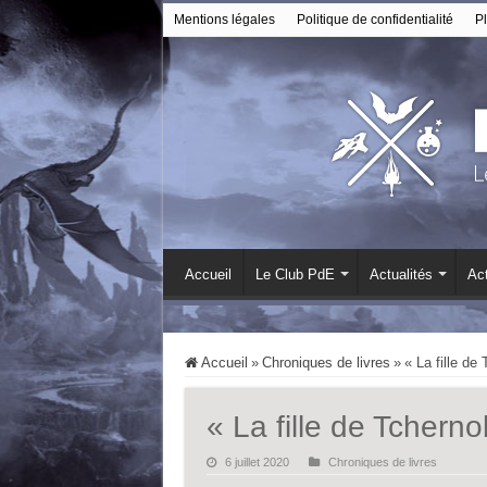
Mentions légales
Politique de confidentialité
Pl
Accueil
Le Club PdE
Actualités
Act
Accueil
»
Chroniques de livres
»
« La fille de
« La fille de Tcherno
6 juillet 2020
Chroniques de livres