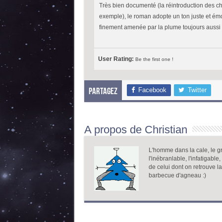
Très bien documenté (la réintroduction des ch
exemple), le roman adopte un ton juste et ém
finement amenée par la plume toujours aussi 
User Rating:
Be the first one !
Facebook
Twitter
Partagez
A propos de Christian
L'homme dans la cale, le gr
l'inébranlable, l'infatigable
de celui dont on retrouve l
barbecue d'agneau :)