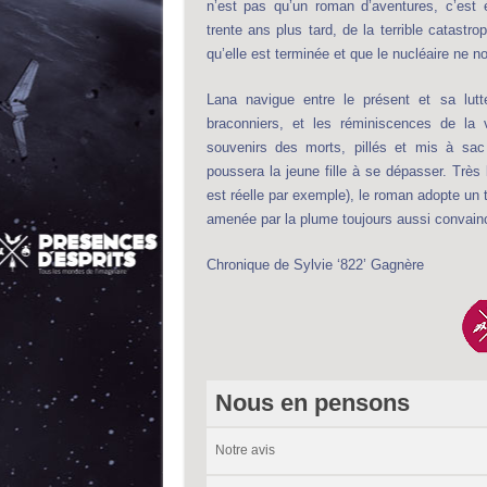
n’est pas qu’un roman d’aventures, c’est é
trente ans plus tard, de la terrible catastr
qu’elle est terminée et que le nucléaire ne no
Lana navigue entre le présent et sa lu
braconniers, et les réminiscences de la 
souvenirs des morts, pillés et mis à sac
poussera la jeune fille à se dépasser. Trè
est réelle par exemple), le roman adopte un
amenée par la plume toujours aussi convainc
Chronique de Sylvie ‘822’ Gagnère
Nous en pensons
Notre avis