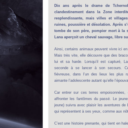
Dix ans après le drame de Tcherno
clandestinement dans la Zone interdit
resplendissante, mais villes et villag
ruines, poussière et désolation. Après s’ê
tombe de son père, pompier mort à la su
Lana aperçoit un cheval sauvage, libre sur
Ainsi, certains animaux peuvent vivre ici en 
Mais très vite, elle découvre que des braco
lui et sa harde. Lorsqu’il est capturé, L
seconde à se lancer à son secours. Cet
fiévreuse, dans l’un des lieux les plus r
aimante l’adolescente autant qu’elle l’épouva
Car entrer sur ces terres empoisonnées, c
affronter les fantômes du passé. Le jeune
jeune) suivra avec plaisir les aventures d
qui représentent à ses yeux, comme aux nô
C’est une histoire prenante, qui tient en hal