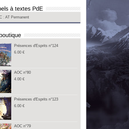
els à textes PdE
C
: AT Permanent
boutique
Présences d'Esprits n°124
6.00
€
AOC n°80
4.00
€
Présences d'Esprits n°123
6.00
€
AOC n°79