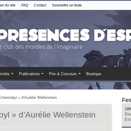
an du site
FAQ
Contact
Soumettre un texte
ivités
Publications
Prix & Concours
Boutique
 Tchernobyl » d’Aurélie Wellenstein
Fes
19/
byl » d’Aurélie Wellenstein
Etr
Est