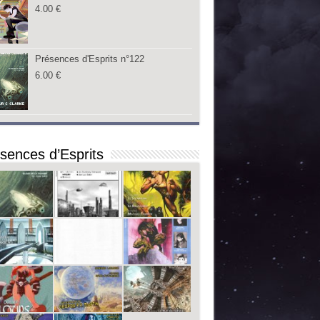
4.00
€
Présences d'Esprits n°122
6.00
€
sences d’Esprits