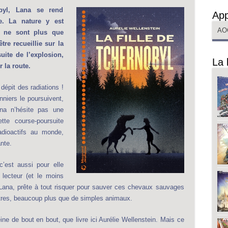
byl, Lana se rend
App
e. La nature y est
AO
es ne sont plus que
tre recueillie sur la
ite de l’explosion,
La 
 la route.
dépit des radiations !
nniers le poursuivent,
ana n’hésite pas une
te course-poursuite
adioactifs au monde,
nte.
’est aussi pour elle
 lecteur (et le moins
e Lana, prête à tout risquer pour sauver ces chevaux sauvages
tres, beaucoup plus que de simples animaux.
eine de bout en bout, que livre ici Aurélie Wellenstein. Mais ce