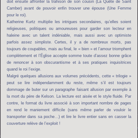
doit ensuite affronter la trahison de son cousin (La Quête de Saint
Camber) avant de pouvoir enfin trouver une épouse (Une Femme
pour le roi).
Katherine Kurtz multiplie les intrigues secondaires, qu’elles soient
religieuses, politiques ou amoureuses pour garder son lecteur en
haleine avec un talent indéniable, mais aussi avec un optimiste
parfois assez simpliste. Certes, il y a de nombreux morts, pas
toujours de coupables, mais au final, le « bien » et l’amour triomphent
complètement et l’Église accepte somme toute d’assez bonne grâce
de renoncer à son obscurantisme et à ses pratiques inquisitrices
quand le roi l’exige.
Malgré quelques allusions aux volumes précédents, cette « trilogie »
peut se lire indépendamment du reste, même s’il est toujours
dommage de buter sur un paragraphe faisant allusion par exemple à
la mort du père de Kelson. La lecture est aisée et le style fluide. Par
contre, le format du livre associé à son important nombre de pages
en rend le maniement difficile (sans même parler de vouloir le
transporter dans sa poche…) et lire le livre entier sans en casser la
couverture relève de l’exploit !