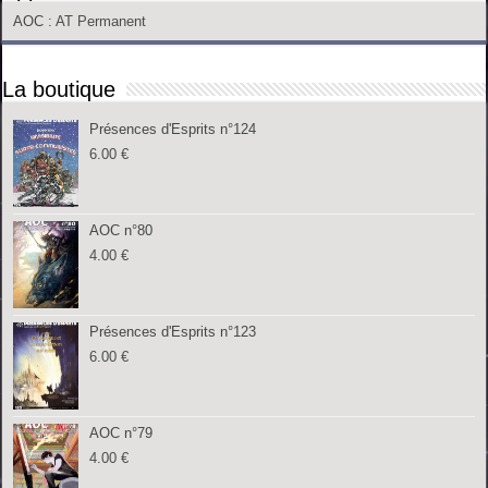
AOC
: AT Permanent
La boutique
Présences d'Esprits n°124
6.00
€
AOC n°80
4.00
€
Présences d'Esprits n°123
6.00
€
AOC n°79
4.00
€