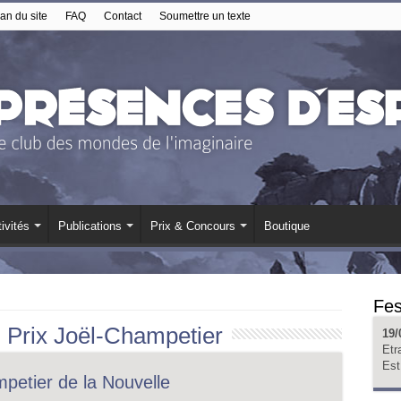
an du site
FAQ
Contact
Soumettre un texte
ivités
Publications
Prix & Concours
Boutique
Fes
:
Prix Joël-Champetier
19/
Etr
Est
mpetier de la Nouvelle