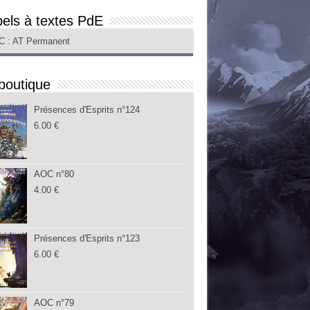
els à textes PdE
C
: AT Permanent
boutique
Présences d'Esprits n°124
6.00
€
AOC n°80
4.00
€
Présences d'Esprits n°123
6.00
€
AOC n°79