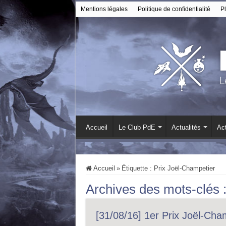
Mentions légales
Politique de confidentialité
Pl
Accueil
Le Club PdE
Actualités
Act
Accueil
»
Étiquette :
Prix Joël-Champetier
Archives des mots-clés 
[31/08/16] 1er Prix Joël-Cha