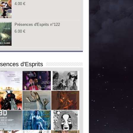
4.00
€
Présences d'Esprits n°122
6.00
€
sences d’Esprits