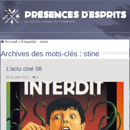
Accueil
»
Étiquette :
stine
Archives des mots-clés :
stine
L’actu ciné 08
25 juillet 2015
0