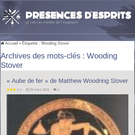
Accueil
»
Étiquette :
Wooding Stover
Archives des mots-clés :
Wooding
Stover
« Aube de fer » de Matthew Woodring Stover
25 mars 2011
1