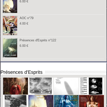
6.00
€
AOC n°79
4.00
€
Présences d'Esprits n°122
6.00
€
Présences d’Esprits