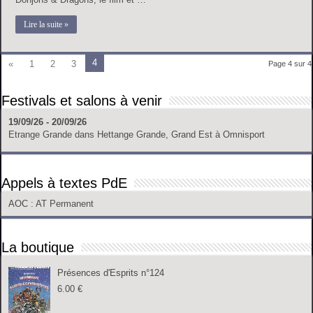
Lire la suite »
4
«
1
2
3
Page 4 sur 4
Festivals et salons à venir
19/09/26 - 20/09/26
Etrange Grande
dans
Hettange Grande, Grand Est
à
Omnisport
Appels à textes PdE
AOC
: AT Permanent
La boutique
Présences d'Esprits n°124
6.00
€