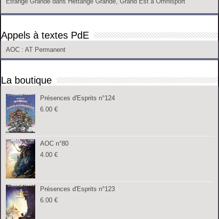
Etrange Grande
dans
Hettange Grande, Grand Est
à
Omnisport
Appels à textes PdE
AOC
: AT Permanent
La boutique
Présences d'Esprits n°124
6.00
€
AOC n°80
4.00
€
Présences d'Esprits n°123
6.00
€