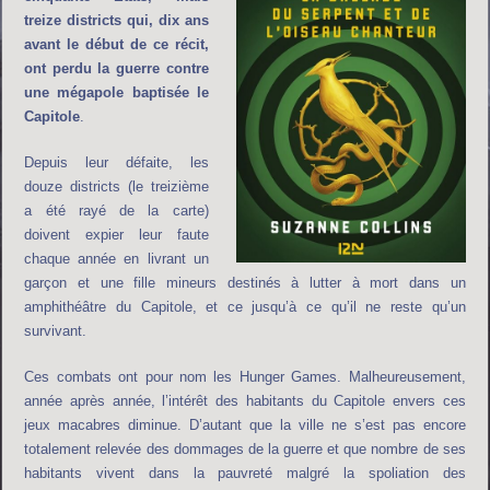
treize districts qui, dix ans
avant le début de ce récit,
ont perdu la guerre contre
une mégapole baptisée le
Capitole
.
Depuis leur défaite, les
douze districts (le treizième
a été rayé de la carte)
doivent expier leur faute
chaque année en livrant un
garçon et une fille mineurs destinés à lutter à mort dans un
amphithéâtre du Capitole, et ce jusqu’à ce qu’il ne reste qu’un
survivant.
Ces combats ont pour nom les Hunger Games. Malheureusement,
année après année, l’intérêt des habitants du Capitole envers ces
jeux macabres diminue. D’autant que la ville ne s’est pas encore
totalement relevée des dommages de la guerre et que nombre de ses
habitants vivent dans la pauvreté malgré la spoliation des