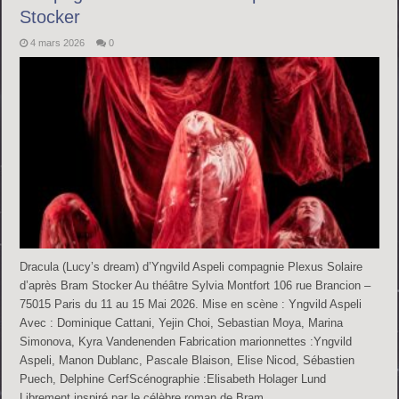
Stocker
4 mars 2026
0
Dracula (Lucy’s dream) d’Yngvild Aspeli compagnie Plexus Solaire
d’après Bram Stocker Au théâtre Sylvia Montfort 106 rue Brancion –
75015 Paris du 11 au 15 Mai 2026. Mise en scène : Yngvild Aspeli
Avec : Dominique Cattani, Yejin Choi, Sebastian Moya, Marina
Simonova, Kyra Vandenenden Fabrication marionnettes :Yngvild
Aspeli, Manon Dublanc, Pascale Blaison, Elise Nicod, Sébastien
Puech, Delphine CerfScénographie :Elisabeth Holager Lund
Librement inspiré par le célèbre roman de Bram …