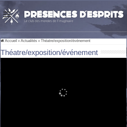
Accueil
»
Actualités
»
Théatre/exposition/événement
Théatre/exposition/événement