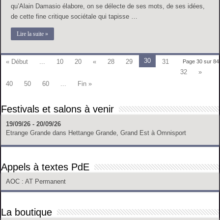
qu’Alain Damasio élabore, on se délecte de ses mots, de ses idées,
de cette fine critique sociétale qui tapisse …
Lire la suite »
30
« Début
...
10
20
«
28
29
31
Page 30 sur 84
32
»
40
50
60
...
Fin »
Festivals et salons à venir
19/09/26 - 20/09/26
Etrange Grande
dans
Hettange Grande, Grand Est
à
Omnisport
Appels à textes PdE
AOC
: AT Permanent
La boutique