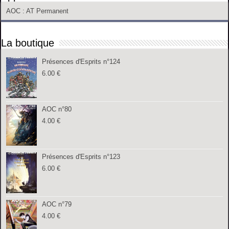
AOC
: AT Permanent
La boutique
Présences d'Esprits n°124
6.00
€
AOC n°80
4.00
€
Présences d'Esprits n°123
6.00
€
AOC n°79
4.00
€