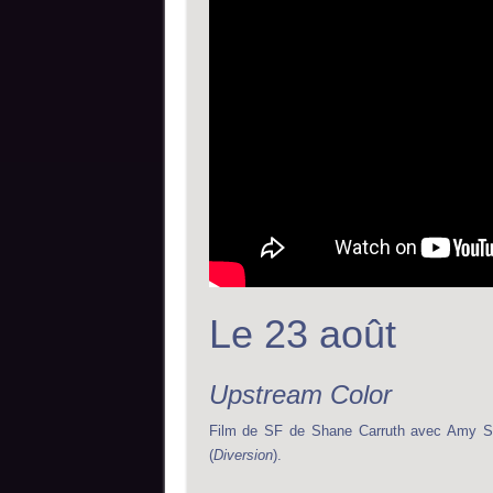
Le 23 août
Upstream Color
Film de SF de Shane Carruth avec Amy S
(
Diversion
).