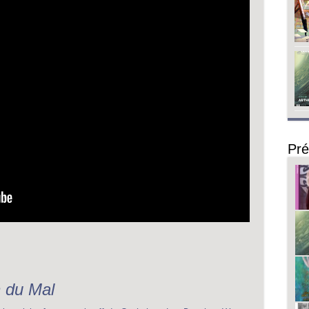
Pré
n du Mal