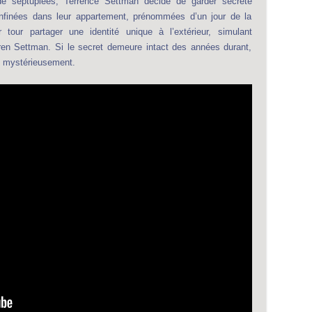
e septuplées, Terrence Settman décide de garder secrète
Confinées dans leur appartement, prénommées d’un jour de la
tour partager une identité unique à l’extérieur, simulant
ren Settman. Si le secret demeure intact des années durant,
it mystérieusement.