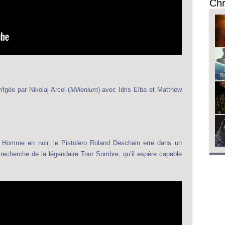
Chr
fgée par Nikolaj Arcel (
Millenium
) avec Idris Elba et Matthew
 Homme en noir, le Pistolero Roland Deschain erre dans un
echerche de la légendaire Tour Sombre, qu’il espère capable