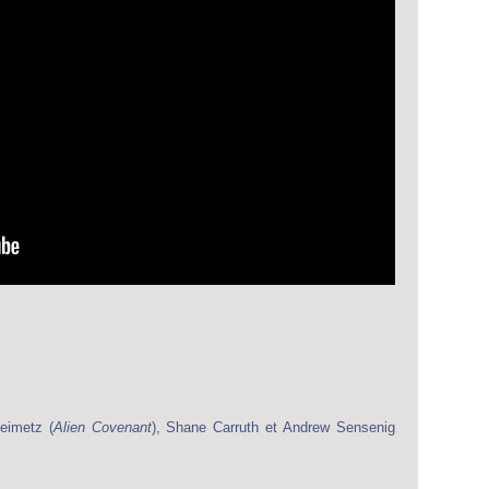
eimetz (
Alien Covenant
), Shane Carruth et Andrew Sensenig