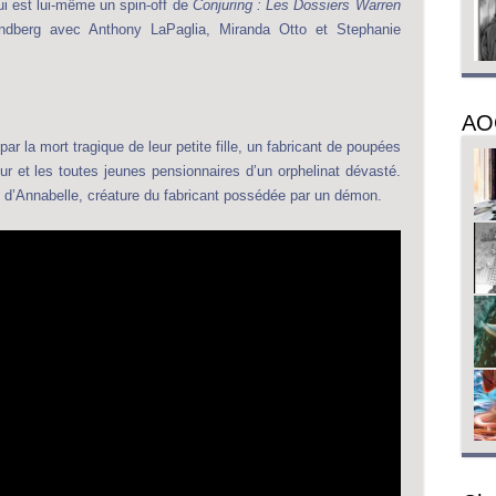
i est lui-même un spin-off de
Conjuring : Les Dossiers Warren
ndberg avec Anthony LaPaglia, Miranda Otto et Stephanie
AO
ar la mort tragique de leur petite fille, un fabricant de poupées
r et les toutes jeunes pensionnaires d’un orphelinat dévasté.
e d’Annabelle, créature du fabricant possédée par un démon.