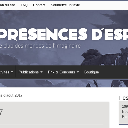
an du site
FAQ
Contact
Soumettre un texte
ivités
Publications
Prix & Concours
Boutique
ms d’août 2017
Fes
19/
7
Etr
Est