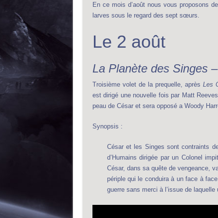
En ce mois d’août nous vous proposons de
larves sous le regard des sept sœurs.
Le 2 août
La Planète des Singes 
Troisième volet de la prequelle, après
Les O
est dirigé une nouvelle fois par Matt Reeves
peau de César et sera opposé a Woody Harr
Synopsis :
César et les Singes sont contraints 
d’Humains dirigée par un Colonel impi
César, dans sa quête de vengeance, va d
périple qui le conduira à un face à fac
guerre sans merci à l’issue de laquelle