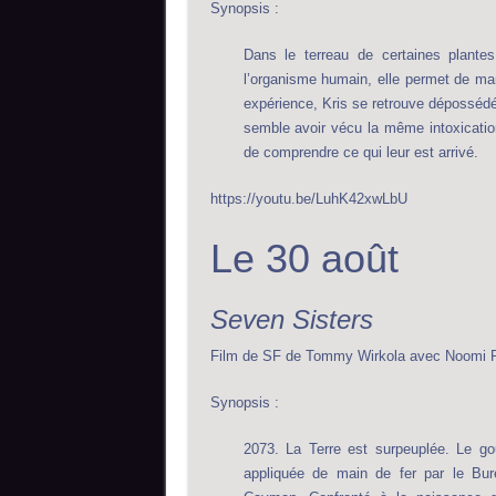
Synopsis :
Dans le terreau de certaines plantes
l’organisme humain, elle permet de mani
expérience, Kris se retrouve dépossédée
semble avoir vécu la même intoxication
de comprendre ce qui leur est arrivé.
https://youtu.be/LuhK42xwLbU
Le 30 août
Seven Sisters
Film de SF de Tommy Wirkola avec Noomi R
Synopsis :
2073. La Terre est surpeuplée. Le gou
appliquée de main de fer par le Bure