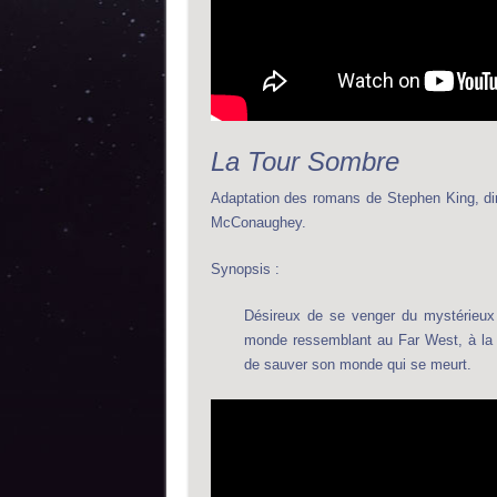
La Tour Sombre
Adaptation des romans de Stephen King, diri
McConaughey.
Synopsis :
Désireux de se venger du mystérieux
monde ressemblant au Far West, à la r
de sauver son monde qui se meurt.