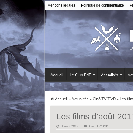
Mentions légales
Politique de confidentialité
Pl
Accueil
Le Club PdE
Actualités
Act
Accueil
»
Actualités
»
Ciné/TV/DVD
»
Les fil
Les films d’août 201
1 août 2017
Ciné/TV/DVD