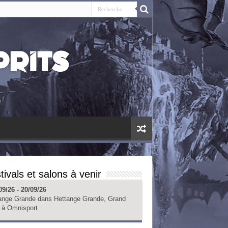
tivals et salons à venir
09/26 - 20/09/26
ange Grande
dans
Hettange Grande, Grand
à
Omnisport