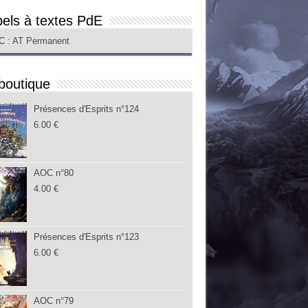
els à textes PdE
C
: AT Permanent
boutique
Présences d'Esprits n°124
6.00
€
AOC n°80
4.00
€
Présences d'Esprits n°123
6.00
€
AOC n°79