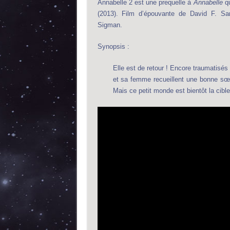
Annabelle 2 est une prequelle à
Annabelle
qu
(2013). Film d’épouvante de David F. Sa
Sigman.
Synopsis :
Elle est de retour ! Encore traumatisés p
et sa femme recueillent une bonne sœu
Mais ce petit monde est bientôt la cibl