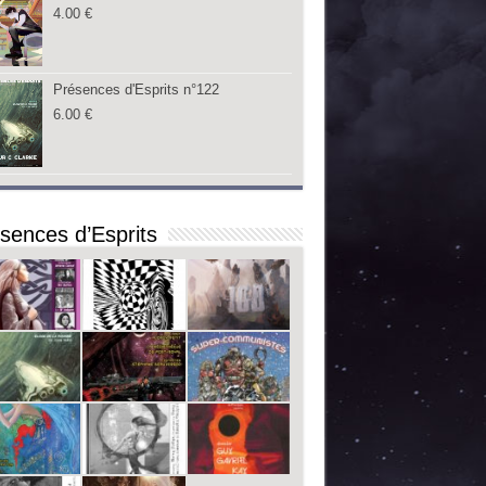
4.00
€
Présences d'Esprits n°122
6.00
€
sences d’Esprits