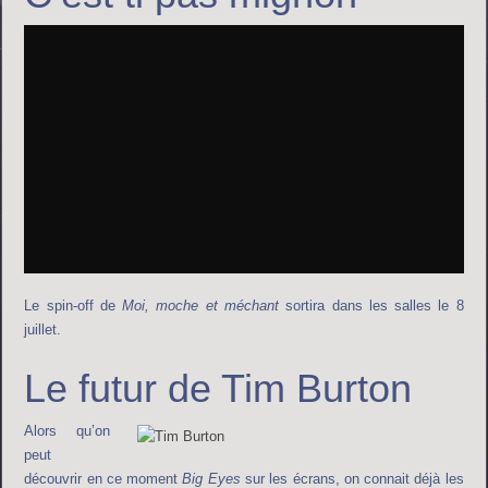
Le spin-off de
Moi, moche et méchant
sortira dans les salles le 8
juillet.
Le futur de Tim Burton
Alors qu’on
peut
découvrir en ce moment
Big Eyes
sur les écrans, on connait déjà les