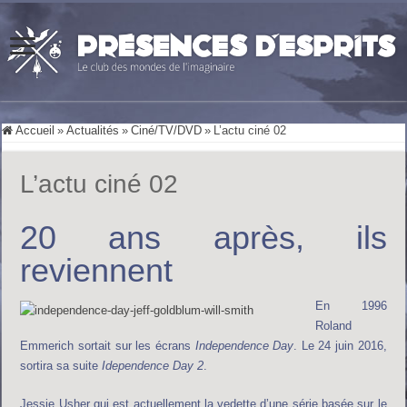
Accueil
»
Actualités
»
Ciné/TV/DVD
»
L’actu ciné 02
L’actu ciné 02
20 ans après, ils
reviennent
En 1996
Roland
Emmerich sortait sur les écrans
Independence Day
. Le 24 juin 2016,
sortira sa suite
Idependence Day 2
.
Jessie Usher qui est actuellement la vedette d’une série basée sur le