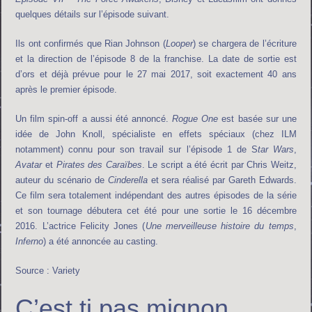
quelques détails sur l’épisode suivant.
Ils ont confirmés que Rian Johnson (
Looper
) se chargera de l’écriture
et la direction de l’épisode 8 de la franchise. La date de sortie est
d’ors et déjà prévue pour le 27 mai 2017, soit exactement 40 ans
après le premier épisode.
Un film spin-off a aussi été annoncé.
Rogue One
est basée sur une
idée de John Knoll, spécialiste en effets spéciaux (chez ILM
notamment) connu pour son travail sur l’épisode 1 de S
tar Wars
,
Avatar
et
Pirates des Caraïbes
. Le script a été écrit par Chris Weitz,
auteur du scénario de
Cinderella
et sera réalisé par Gareth Edwards.
Ce film sera totalement indépendant des autres épisodes de la série
et son tournage débutera cet été pour une sortie le 16 décembre
2016. L’actrice Felicity Jones (
Une merveilleuse histoire du temps
,
Inferno
) a été annoncée au casting.
Source : Variety
C’est ti pas mignon