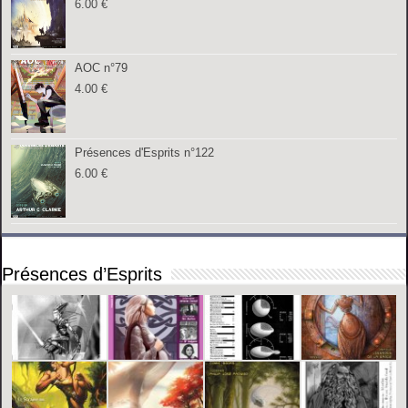
6.00
€
AOC n°79
4.00
€
Présences d'Esprits n°122
6.00
€
Présences d’Esprits