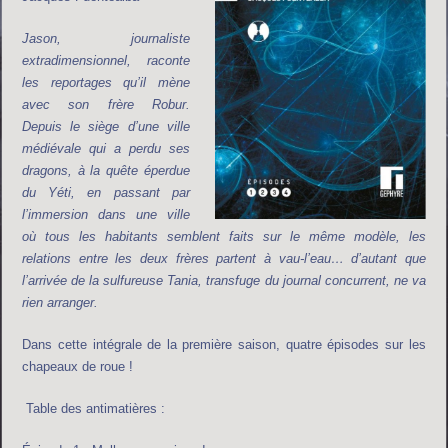
Jason, journaliste
extradimensionnel, raconte
les reportages qu’il mène
avec son frère Robur.
Depuis le siège d’une ville
médiévale qui a perdu ses
dragons, à la quête éperdue
du Yéti, en passant par
l’immersion dans une ville
où tous les habitants semblent faits sur le même modèle, les
relations entre les deux frères partent à vau-l’eau… d’autant que
l’arrivée de la sulfureuse Tania, transfuge du journal concurrent, ne va
rien arranger.
Dans cette intégrale de la première saison, quatre épisodes sur les
chapeaux de roue !
Table des antimatières :