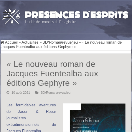
Accueil
»
Actualités
»
BD/Roman/revue/jeu
»
« Le nouveau roman de
Jacques Fuentealba aux éditions Gephyre »
« Le nouveau roman de
Jacques Fuentealba aux
éditions Gephyre »
10 août 2021
BD/Roman/revue/jeu
Les formidables aventures
de Jason & Robur
journalistes
extradimensionnels de
Jacques Fuentealba