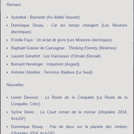
Romans
Ayerdhal :
Bastards
(Au diable Vauvert)
Dominique Douay :
Car les temps changent
(Les Moutons
électriques)
Estelle Faye :
Un éclat de givre
(Les Moutons électriques)
Raphaël Granier de Cassagnac :
Thinking Eternity
(Mnémos)
Laurent Genefort :
Les Vaisseaux d’Omale
(Denoël)
Bernard Henninger :
Impulsion
(Asgard)
Antoine Volodine :
Terminus Radieux
(Le Seuil)
Nouvelles
Lionel Davoust :
La Route de la Conquête
(
La Route de la
Conquête,
Critic)
Sylvie Denis :
Le Court roman de la momie
(
Utopiales 2014,
ActuSF)
Dominique Douay :
Pas de deux sur la planète des ombres
(
Utopiales 2014,
ActuSF)