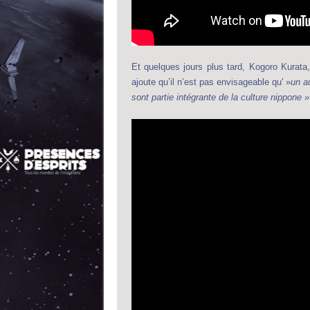
Et quelques jours plus tard, Kogoro Kurata
ajoute qu’il n’est pas envisageable qu' »
un a
sont partie intégrante de la culture nippone »