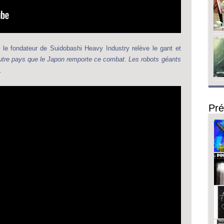
, le fondateur de Suidobashi Heavy Industry relève le gant et
utre pays que le Japon remporte ce combat. Les robots géants
.
Pré