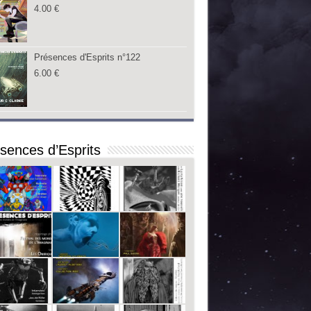
4.00
€
Présences d'Esprits n°122
6.00
€
sences d’Esprits