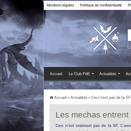
Mentions légales
Politique de confidentialité
Pl
Accueil
Le Club PdE
Actualités
Act
Accueil
»
Actualités
»
Ceci n'est pas de la SF
Les mechas entrent
Ceci n’est vraiment pas de la SF. L’ann