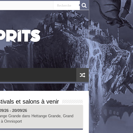
tivals et salons à venir
09/26 - 20/09/26
ange Grande
dans
Hettange Grande, Grand
à
Omnisport