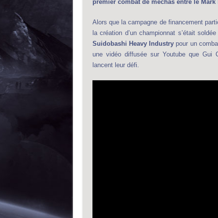
premier combat de mechas entre le Mark I
Alors que la campagne de financement partic
la création d’un championnat s’était soldé
Suidobashi Heavy Industry
pour un combat 
une vidéo diffusée sur Youtube que Gui C
lancent leur défi.