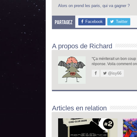
Alors on prend les paris, qui va gagner ?
Facebook
Twitter
Partagez
A propos de Richard
"Ça mériterait un bon coup de
réponse. Voila comment on
@isy66
Articles en relation