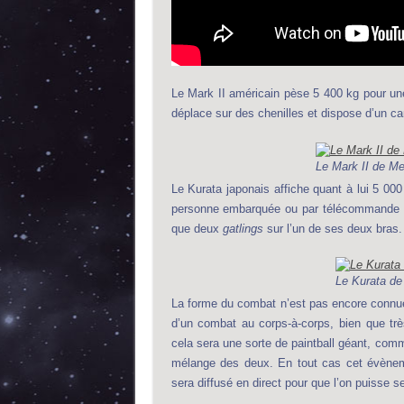
Le Mark II américain pèse 5 400 kg pour une
déplace sur des chenilles et dispose d’un ca
Le Mark II de M
Le Kurata japonais affiche quant à lui 5 000 
personne embarquée ou par télécommande et
que deux
gatlings
sur l’un de ses deux bras.
Le Kurata de
La forme du combat n’est pas encore connue, 
d’un combat au corps-à-corps, bien que trè
cela sera une sorte de paintball géant, comme
mélange des deux. En tout cas cet évèneme
sera diffusé en direct pour que l’on puisse 