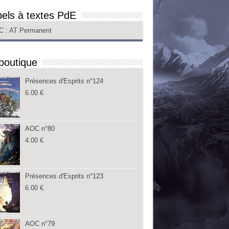
els à textes PdE
C
: AT Permanent
boutique
Présences d'Esprits n°124
6.00
€
AOC n°80
4.00
€
Présences d'Esprits n°123
6.00
€
AOC n°79