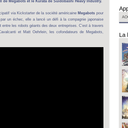
I de Megabots et le Kurata de Suidobashi Heavy Industry.
App
ipatif via Kickstarter de la société américaine
Megabots
pour
AO
e par un échec, elle a lancé un défi à la compagnie japonaise
entre les robots géants des deux entreprises. C’est à travers
avalcanti et Matt Oehrlein, les cofondateurs de Megabots,
La 