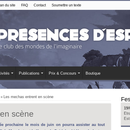
an du site
FAQ
Contact
Soumettre un texte
ivités
Publications
Prix & Concours
Boutique
»
Les mechas entrent en scène
Fes
19/
 en scène
Etr
Est
ée prochaine le mois de juin on pourra assister au tout