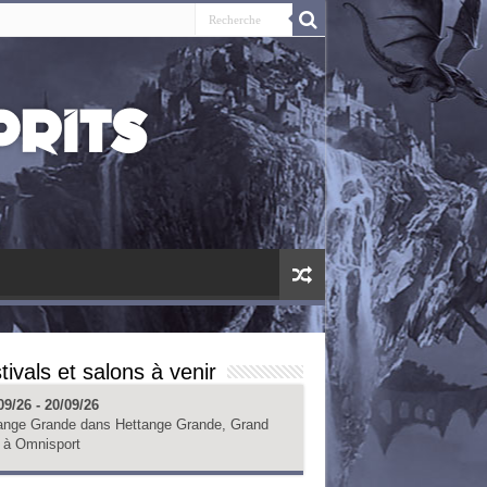
tivals et salons à venir
09/26 - 20/09/26
ange Grande
dans
Hettange Grande, Grand
à
Omnisport