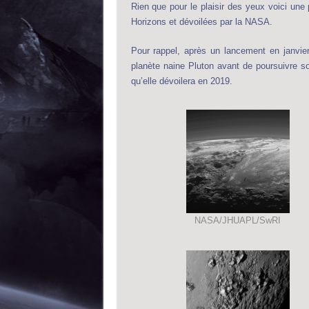
Rien que pour le plaisir des yeux voici une
Horizons et dévoilées par la NASA.
Pour rappel, après un lancement en janvier
planète naine Pluton avant de poursuivre so
qu’elle dévoilera en 2019.
NASA/JHUAPL/SwRI