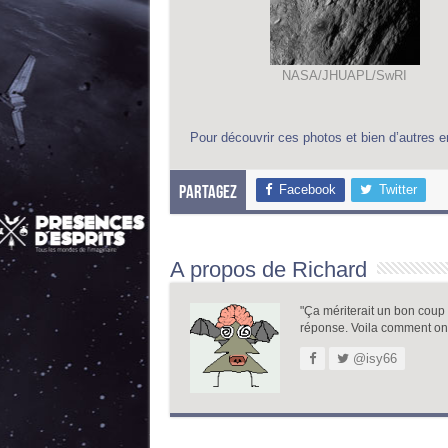
NASA/JHUAPL/SwRI
Pour découvrir ces photos et bien d’autres en 
Facebook
Twitter
Partagez
A propos de Richard
"Ça mériterait un bon coup de
réponse. Voila comment on
@isy66