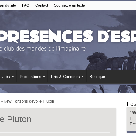
an du site
FAQ
Contact
Soumettre un texte
ivités
Publications
Prix & Concours
Boutique
»
New Horizons dévoile Pluton
Fes
19/
e Pluton
Etr
Est