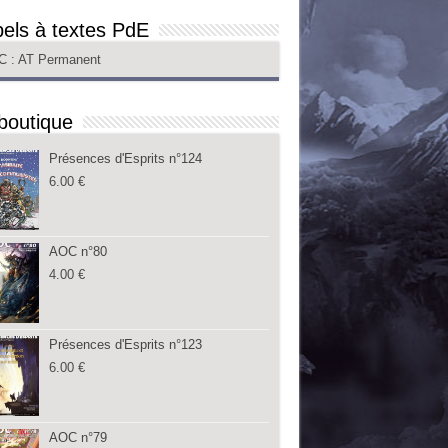
els à textes PdE
C
: AT Permanent
boutique
Présences d'Esprits n°124
6.00
€
AOC n°80
4.00
€
Présences d'Esprits n°123
6.00
€
AOC n°79