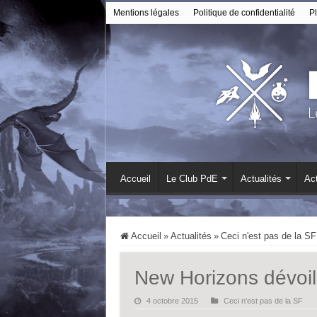
Mentions légales
Politique de confidentialité
Pl
Accueil
Le Club PdE
Actualités
Act
Accueil
»
Actualités
»
Ceci n'est pas de la SF
New Horizons dévoil
4 octobre 2015
Ceci n'est pas de la SF