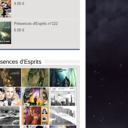
4.00
€
Présences d'Esprits n°122
6.00
€
sences d’Esprits