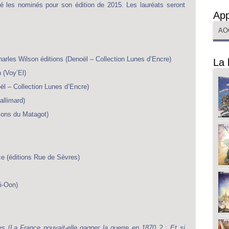
ilé les nominés pour son édition de 2015. Les lauréats seront
App
AO
arles Wilson éditions (Denoël – Collection Lunes d’Encre)
La 
 (Voy’El)
l – Collection Lunes d’Encre)
llimard)
ions du Matagot)
ce (éditions Rue de Sèvres)
i-Oon)
es (
La France pouvait-elle gagner la guerre en 1870 ?
;
Et si