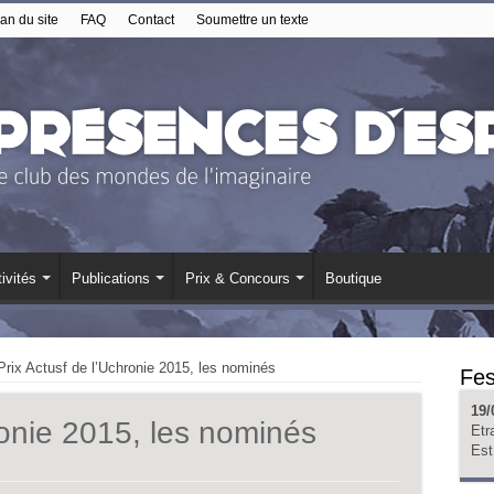
an du site
FAQ
Contact
Soumettre un texte
ivités
Publications
Prix & Concours
Boutique
Prix Actusf de l’Uchronie 2015, les nominés
Fes
19/
ronie 2015, les nominés
Etr
Est