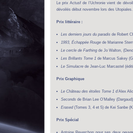
Le prix Actusf de l’Uchronie vient de dévo
dévoilés début novembre lors des Utopiales.
Prix littéraire :
Les derniers jours du paradis
de Robert Ch
1993, Échappée Rouge
de Marianne Stern
Le cercle de Farthing
de Jo Walton, (Denoë
Les Brillants Tome 1
de Marcus Sakey (Ga
Le Simulacre
de Jean-Luc Marcastel (édit
Prix Graphique
Le Château des étoiles Tome 1
d’Alex Ali
Seconds
de Brian Lee O’Malley (Dargaud)
Erased
(Tomes 3, 4 et 5) de Kei Sanbe (K
Prix Spécial
Antoine Reverchon pour ses deux oeuvr