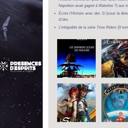
Napoléon avait gagné à Waterloo
?) aux é
Écrire l’Histoire avec des Si
(sous la dire
d’Ulm.
L’intégralité de la série
Time Riders
(9 tom