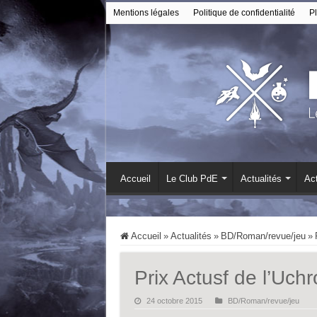
Mentions légales
Politique de confidentialité
Pl
Accueil
Le Club PdE
Actualités
Act
Accueil
»
Actualités
»
BD/Roman/revue/jeu
»
Prix Actusf de l’Uch
24 octobre 2015
BD/Roman/revue/jeu