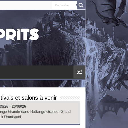
tivals et salons à venir
09/26 - 20/09/26
ange Grande
dans
Hettange Grande, Grand
à
Omnisport