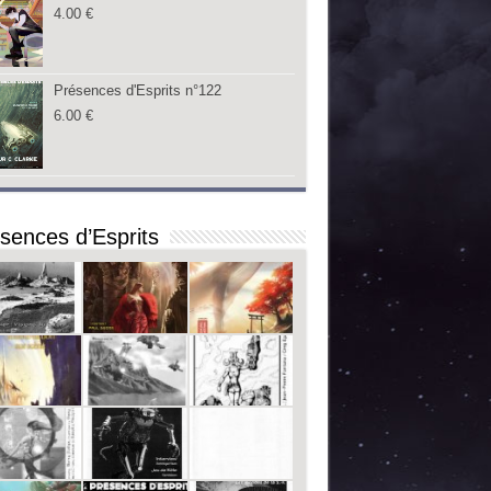
4.00
€
Présences d'Esprits n°122
6.00
€
sences d’Esprits