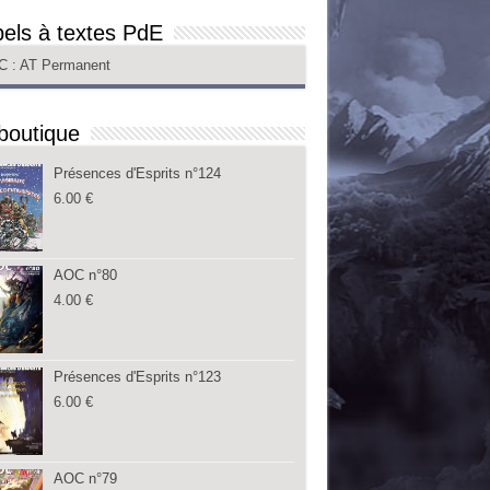
els à textes PdE
C
: AT Permanent
boutique
Présences d'Esprits n°124
6.00
€
AOC n°80
4.00
€
Présences d'Esprits n°123
6.00
€
AOC n°79